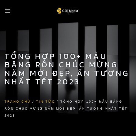
Skip
to
content
TỔNG HỢP 100+ MẪU
BĂNG RÔN CHÚC MỪNG
NĂM MỚI ĐẸP, ẤN TƯỢNG
NHẤT TẾT 2023
TRANG CHỦ
/
TIN TỨC
/
TỔNG HỢP 100+ MẪU BĂNG
RÔN CHÚC MỪNG NĂM MỚI ĐẸP, ẤN TƯỢNG NHẤT TẾT
2023