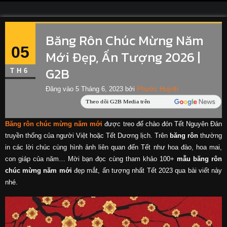
Băng Rôn Chúc Mừng Năm
05
Mới Đẹp, Ấn Tượng 2026 |
G2B
TH6
Đăng vào
5 Tháng 6, 2023
bởi
Phước Huỳnh
Băng rôn chúc mừng năm mới
được treo để chào đón Tết Nguyên Đán
truyền thống của người Việt hoặc Tết Dương lịch. Trên
băng rôn
thường
in các lời chúc cùng hình ảnh liên quan đến Tết như hoa đào, hoa mai,
con giáp của năm… Mời bạn đọc cùng tham khảo 100+
mẫu băng rôn
chúc mừng năm mới
đẹp mắt, ấn tượng nhất Tết 2023 qua bài viết này
nhé.