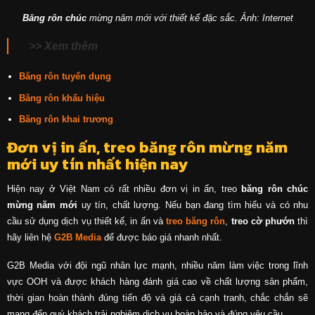
Băng rôn chúc
mừng năm mới với thiết kế đặc sắc. Ảnh: Internet
>> Xem thêm
Băng rôn tuyển dụng
Băng rôn khẩu hiệu
Băng rôn khai trương
Đơn vị in ấn, treo băng rôn mừng năm
mới uy tín nhất hiện nay
Hiện nay ở Việt Nam có rất nhiều đơn vị in ấn, treo
băng rôn chúc
mừng năm mới
uy tín, chất lượng. Nếu bạn đang tìm hiểu và có nhu
cầu sử dụng dịch vụ thiết kế, in ấn và
treo băng rôn
,
treo cờ phướn
thì
hãy liên hệ
G2B Media
để được báo giá nhanh nhất.
G2B Media với đội ngũ nhân lực mạnh, nhiều năm làm việc trong lĩnh
vực OOH và được khách hàng đánh giá cao về chất lượng sản phẩm,
thời gian hoàn thành đúng tiến độ và giá cả cạnh tranh, chắc chắn sẽ
mang đến quý khách trải nghiệm dịch vụ hoàn hảo và đúng yêu cầu.