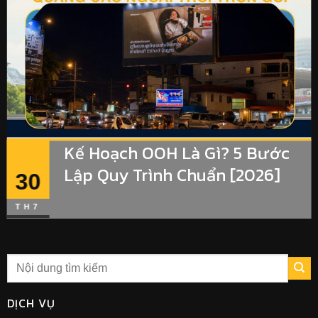
Kế Hoạch OOH Là Gì? 5 Bước
Lập Quy Trình Chuẩn [2026]
30
TH7
DỊCH VỤ