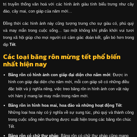
trị truyền thống văn hoá với các hình ảnh giàu tính biểu trưng như cây
đào, cây mai, con giáp của năm mới…
Đồng thời các hình ảnh này cũng tượng trưng cho sự giàu có, phú quý
và may mắn trong cuộc sống… tạo một không khí phấn khởi vui tươi
trong xã hội giúp cho mọi người có cảm giác đoàn kết, gắn bó hơn trong
dịp
Tết
.
Các loại băng rôn mừng tết phổ biến
nhất hiện nay
Băng rôn có hình ảnh con giáp đại diện cho năm mới
: Được in
hình con giáp đại diện cho năm mới, mỗi con giáp sẽ có những điều
đặc biệt và ý nghĩa riêng, việc treo băng rôn in hình ảnh con vật này
với hàm ý mang lại may mắn trong năm mới.
Băng rôn in hình hoa mai, hoa đào và những hoạt động Tết
:
Những loại hoa này có ý nghĩa về sự sung túc, phú quý và thành công
trong cuộc sống nên thường được xuất hiện trong các băng rôn chúc
Tết.
Băng rôn có chữ thư pháp
: Băng rôn có chữ thư pháp cũng mang