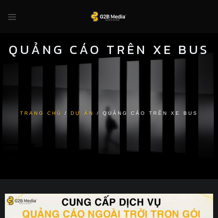
Skip
to
content
QUẢNG CÁO TRÊN XE BUS
TRANG CHỦ
/
DỰ ÁN
/
QUẢNG CÁO TRÊN XE BUS