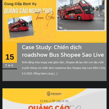
Case Study: Chiến dịch
roadshow Bus Shopee Sao Live
15
Đỉnh Chóp 5.6.2026 | G2B Media
Khởi động mùa mega sale giữa năm, Shopee đã tạo nên cơn địa chấn
TH6
truyền thông với chiến dịch roadshow Bus Shopee Sao Live Đỉnh Chóp
5.6.2026. Đồng hành cùng [...]