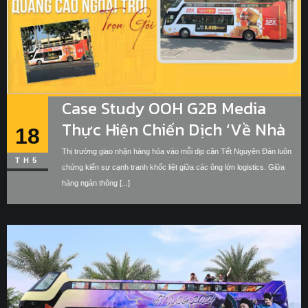
Case Study OOH G2B Media
Thực Hiện Chiến Dịch ‘Về Nhà
18
Ăn Tết’ Cho SPX Express Trên
Thị trường giao nhận hàng hóa vào mỗi dịp cận Tết Nguyên Đán luôn
TH5
Bus 2 Tầng
chứng kiến sự cạnh tranh khốc liệt giữa các ông lớn logistics. Giữa
hàng ngàn thông [...]