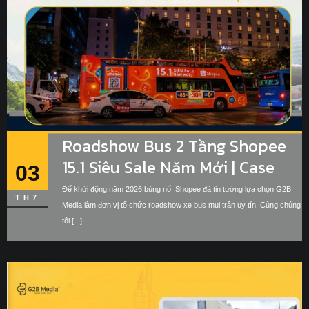
Roadshow Bus 2 Tầng Shopee
15.1 Siêu Sale Năm Mới | Case
03
Study G2B Media
Để khởi động năm 2026 bùng nổ, Shopee đã tin tưởng lựa chọn G2B
TH7
Media làm đơn vị tổ chức roadshow xe bus mui trần uy tín. Cùng chúng
tôi [...]