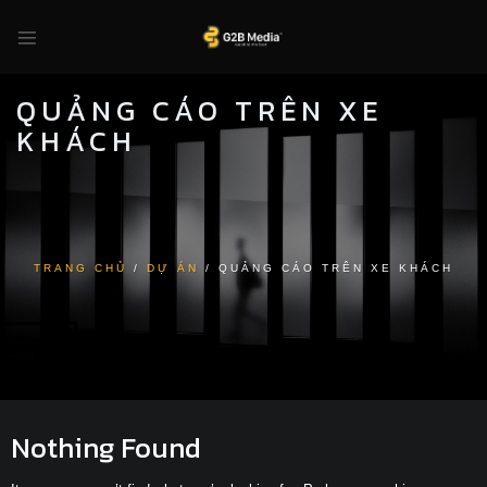
Skip
to
content
QUẢNG CÁO TRÊN XE
KHÁCH
TRANG CHỦ
/
DỰ ÁN
/
QUẢNG CÁO TRÊN XE KHÁCH
Nothing Found