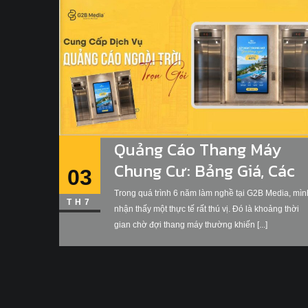
Quảng Cáo Thang Máy
Chung Cư: Bảng Giá, Các
03
Hình Thức & Đánh Giá
Trong quá trình 6 năm làm nghề tại G2B Media, mìn
TH7
Thực Chiến Từ G2B Media
nhận thấy một thực tế rất thú vị. Đó là khoảng thời
gian chờ đợi thang máy thường khiến [...]