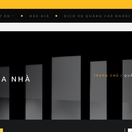
Ự ÁN
BÁO GIÁ
DỊCH VỤ QUẢNG CÁO NGOÀI
ÒA NHÀ
TRANG CHỦ
/
QU