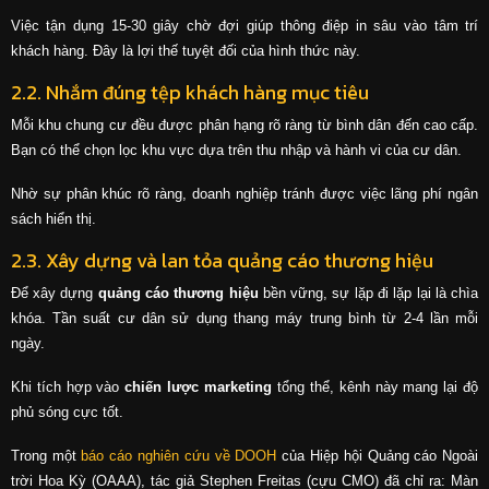
Việc tận dụng 15-30 giây chờ đợi giúp thông điệp in sâu vào tâm trí
khách hàng. Đây là lợi thế tuyệt đối của hình thức này.
2.2. Nhắm đúng tệp khách hàng mục tiêu
Mỗi khu chung cư đều được phân hạng rõ ràng từ bình dân đến cao cấp.
Bạn có thể chọn lọc khu vực dựa trên thu nhập và hành vi của cư dân.
Nhờ sự phân khúc rõ ràng, doanh nghiệp tránh được việc lãng phí ngân
sách hiển thị.
2.3. Xây dựng và lan tỏa quảng cáo thương hiệu
Để xây dựng
quảng cáo thương hiệu
bền vững, sự lặp đi lặp lại là chìa
khóa. Tần suất cư dân sử dụng thang máy trung bình từ 2-4 lần mỗi
ngày.
Khi tích hợp vào
chiến lược marketing
tổng thể, kênh này mang lại độ
phủ sóng cực tốt.
Trong một
báo cáo nghiên cứu về DOOH
của Hiệp hội Quảng cáo Ngoài
trời Hoa Kỳ (OAAA), tác giả Stephen Freitas (cựu CMO) đã chỉ ra: Màn