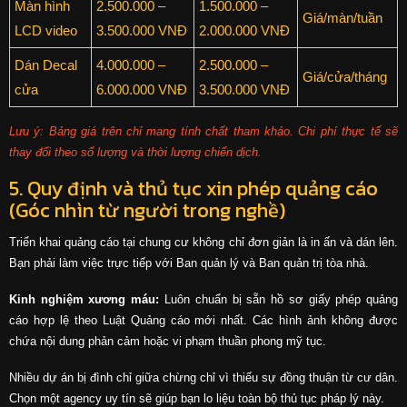
Màn hình
2.500.000 –
1.500.000 –
Giá/màn/tuần
LCD video
3.500.000 VNĐ
2.000.000 VNĐ
Dán Decal
4.000.000 –
2.500.000 –
Giá/cửa/tháng
cửa
6.000.000 VNĐ
3.500.000 VNĐ
Lưu ý: Bảng giá trên chỉ mang tính chất tham khảo. Chi phí thực tế sẽ
thay đổi theo số lượng và thời lượng chiến dịch.
5. Quy định và thủ tục xin phép quảng cáo
(Góc nhìn từ người trong nghề)
Triển khai quảng cáo tại chung cư không chỉ đơn giản là in ấn và dán lên.
Bạn phải làm việc trực tiếp với Ban quản lý và Ban quản trị tòa nhà.
Kinh nghiệm xương máu:
Luôn chuẩn bị sẵn hồ sơ giấy phép quảng
cáo hợp lệ theo Luật Quảng cáo mới nhất. Các hình ảnh không được
chứa nội dung phản cảm hoặc vi phạm thuần phong mỹ tục.
Nhiều dự án bị đình chỉ giữa chừng chỉ vì thiếu sự đồng thuận từ cư dân.
Chọn một agency uy tín sẽ giúp bạn lo liệu toàn bộ thủ tục pháp lý này.