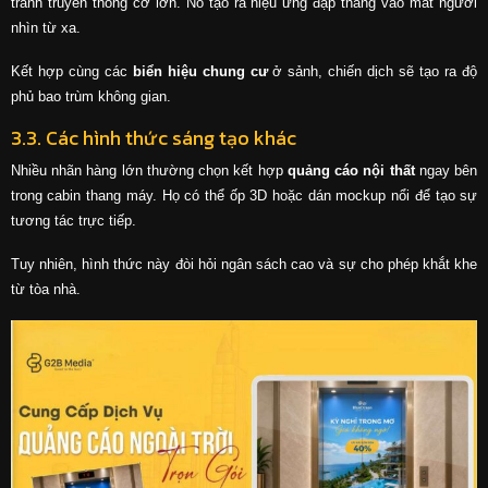
tranh truyền thông cỡ lớn. Nó tạo ra hiệu ứng đập thẳng vào mắt người
nhìn từ xa.
Kết hợp cùng các
biển hiệu chung cư
ở sảnh, chiến dịch sẽ tạo ra độ
phủ bao trùm không gian.
3.3. Các hình thức sáng tạo khác
Nhiều nhãn hàng lớn thường chọn kết hợp
quảng cáo nội thất
ngay bên
trong cabin thang máy. Họ có thể ốp 3D hoặc dán mockup nổi để tạo sự
tương tác trực tiếp.
Tuy nhiên, hình thức này đòi hỏi ngân sách cao và sự cho phép khắt khe
từ tòa nhà.