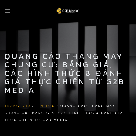
Skip
to
content
QUẢNG CÁO THANG MÁY
CHUNG CƯ: BẢNG GIÁ,
CÁC HÌNH THỨC & ĐÁNH
GIÁ THỰC CHIẾN TỪ G2B
MEDIA
TRANG CHỦ
/
TIN TỨC
/
QUẢNG CÁO THANG MÁY
CHUNG CƯ: BẢNG GIÁ, CÁC HÌNH THỨC & ĐÁNH GIÁ
THỰC CHIẾN TỪ G2B MEDIA