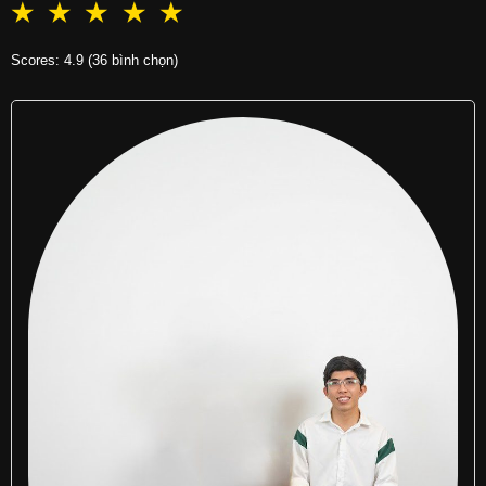
☆
☆
☆
☆
☆
Scores: 4.9 (36 bình chọn)