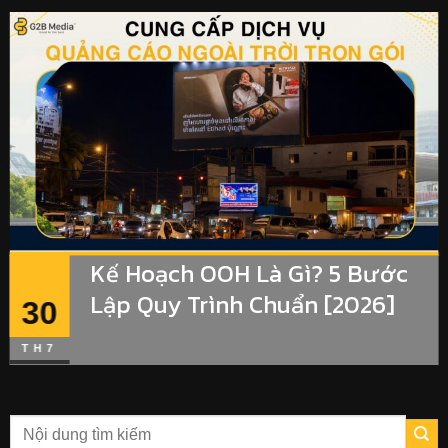
Kế Hoạch OOH Là Gì? 5 Bước
Lập Quy Trình Chuẩn [2026]
30
TH7