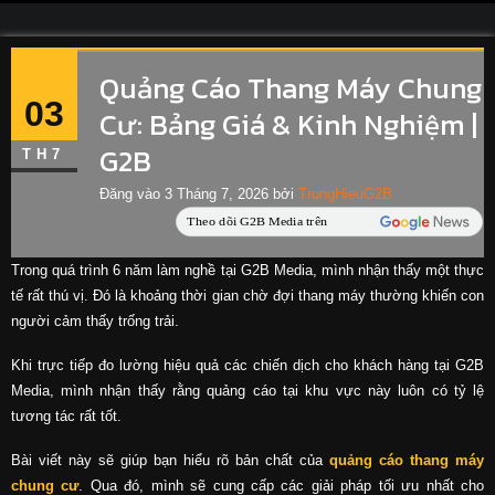
Quảng Cáo Thang Máy Chung
03
Cư: Bảng Giá & Kinh Nghiệm |
G2B
TH7
Đăng vào
3 Tháng 7, 2026
bởi
TrungHieuG2B
Trong quá trình 6 năm làm nghề tại G2B Media, mình nhận thấy một thực
tế rất thú vị. Đó là khoảng thời gian chờ đợi thang máy thường khiến con
người cảm thấy trống trải.
Khi trực tiếp đo lường hiệu quả các chiến dịch cho khách hàng tại G2B
Media, mình nhận thấy rằng quảng cáo tại khu vực này luôn có tỷ lệ
tương tác rất tốt.
Bài viết này sẽ giúp bạn hiểu rõ bản chất của
quảng cáo thang máy
chung cư
. Qua đó, mình sẽ cung cấp các giải pháp tối ưu nhất cho