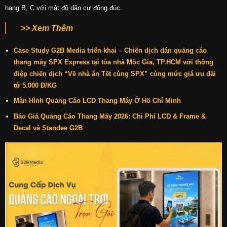
hạng B, C với mật độ dân cư đông đúc.
>> Xem Thêm
Case Study G2B Media triển khai – Chiến dịch dán quảng cáo
thang máy SPX Express tại tòa nhà Mộc Gia, TP.HCM với thông
điệp chiến dịch “Về nhà ăn Tết cùng SPX” cùng mức giá ưu đãi
từ 5.000 Đ/KG
Màn Hình Quảng Cáo LCD Thang Máy Ở Hồ Chí Minh
Báo Giá Quảng Cáo Thang Máy 2026: Chi Phí LCD & Frame &
Decal và Standee G2B