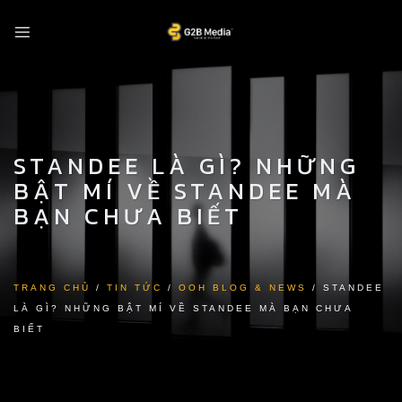
Skip
to
content
STANDEE LÀ GÌ? NHỮNG
BẬT MÍ VỀ STANDEE MÀ
BẠN CHƯA BIẾT
TRANG CHỦ
/
TIN TỨC
/
OOH BLOG & NEWS
/
STANDEE
LÀ GÌ? NHỮNG BẬT MÍ VỀ STANDEE MÀ BẠN CHƯA
BIẾT