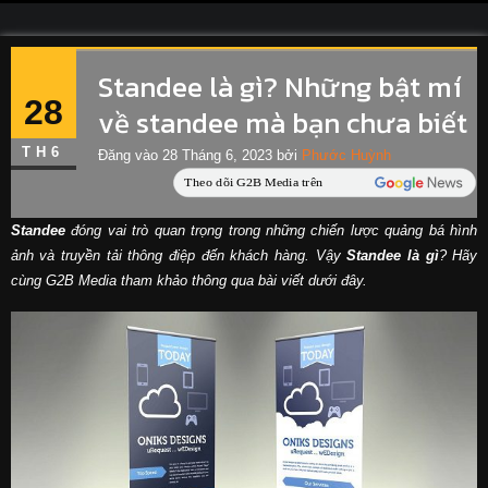
Standee là gì? Những bật mí
28
về standee mà bạn chưa biết
TH6
Đăng vào
28 Tháng 6, 2023
bởi
Phước Huỳnh
Standee
đóng vai trò quan trọng trong những chiến lược quảng bá hình
ảnh và truyền tải thông điệp đến khách hàng. Vậy
Standee là gì
? Hãy
cùng G2B Media tham khảo thông qua bài viết dưới đây.