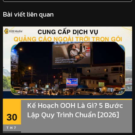
Bài viết liên quan
Kế Hoạch OOH Là Gì? 5 Bước
Lập Quy Trình Chuẩn [2026]
30
TH7