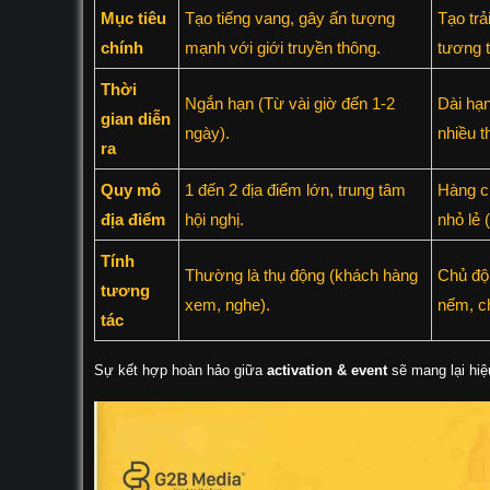
Mục tiêu
Tạo tiếng vang, gây ấn tượng
Tạo trả
chính
mạnh với giới truyền thông.
tương t
Thời
Ngắn hạn (Từ vài giờ đến 1-2
Dài hạn
gian diễn
ngày).
nhiều t
ra
Quy mô
1 đến 2 địa điểm lớn, trung tâm
Hàng c
địa điểm
hội nghị.
nhỏ lẻ (
Tính
Thường là thụ động (khách hàng
Chủ độ
tương
xem, nghe).
nếm, c
tác
Sự kết hợp hoàn hảo giữa
activation & event
sẽ mang lại hiệ