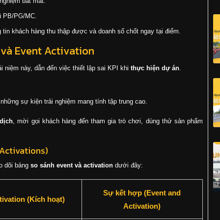
 nghiệm bắt mắt.
gũ PB/PG/MC.
 tin khách hàng thu thập được và doanh số chốt ngay tại điểm.
n và Event Activation
i niệm này, dẫn đến việc thiết lập sai KPI khi
thực hiện dự án
.
 những sự kiện trải nghiệm mang tính tập trung cao.
dịch
, mời gọi khách hàng đến tham gia trò chơi, dùng thử sản phẩm
 Activations)
o dõi bảng
so sánh event và activation
dưới đây:
Sự kết hợp (Event and
tivation (Kích hoạt)
Activation)