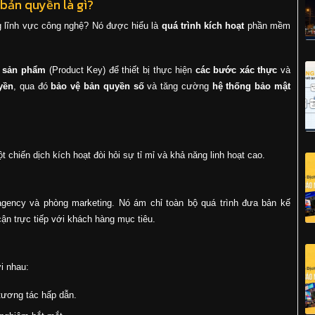
 bản quyền là gì?
ong lĩnh vực công nghệ? Nó được hiểu là
quá trình kích hoạt
phần mềm
 sản phẩm
(Product Key) để thiết bị thực hiện
các bước xác thực
và
yền
, qua đó
bảo vệ bản quyền số
và tăng cường
hệ thống bảo mật
chiến dịch kích hoạt đòi hỏi sự tỉ mỉ và khả năng linh hoạt cao.
c agency và phòng marketing. Nó ám chỉ toàn bộ quá trình đưa bản kế
cận trực tiếp với khách hàng mục tiêu.
i nhau:
tương tác hấp dẫn.