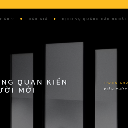
Ự ÁN
BÁO GIÁ
DỊCH VỤ QUẢNG CÁO NGOÀI
ỔNG QUAN KIẾN
TRANG CH
ƯỜI MỚI
KIẾN THỨC