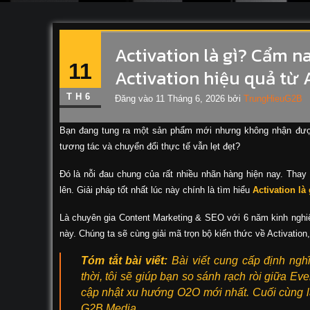
Activation là gì? Cẩm n
11
Activation hiệu quả từ 
TH6
Đăng vào
11 Tháng 6, 2026
bởi
TrungHieuG2B
Bạn đang tung ra một sản phẩm mới nhưng không nhận được
tương tác và chuyển đổi thực tế vẫn lẹt đẹt?
Đó là nỗi đau chung của rất nhiều nhãn hàng hiện nay. Thay
lên. Giải pháp tốt nhất lúc này chính là tìm hiểu
Activation là 
Là chuyên gia Content Marketing & SEO với 6 năm kinh nghiệ
này. Chúng ta sẽ cùng giải mã trọn bộ kiến thức về Activation,
Tóm tắt bài viết:
Bài viết cung cấp định nghĩ
thời, tôi sẽ giúp bạn so sánh rạch ròi giữa Ev
cập nhật xu hướng O2O mới nhất. Cuối cùng là 
G2B Media.