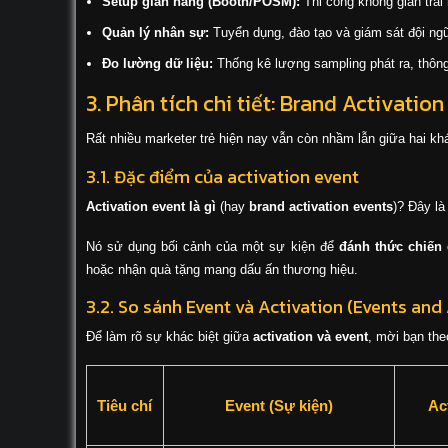
Setup gian hàng (Booth/POSM):
Thi công không gian trải
Quản lý nhân sự:
Tuyển dụng, đào tạo và giám sát đội n
Đo lường dữ liệu:
Thống kê lượng sampling phát ra, thông
3. Phân tích chi tiết: Brand Activatio
Rất nhiều marketer trẻ hiện nay vẫn còn nhầm lẫn giữa hai khá
3.1. Đặc điểm của activation event
Activation event là gì
(hay
brand activation events
)? Đây là
Nó sử dụng bối cảnh của một sự kiện để
đánh thức chiến 
hoặc nhận quà tặng mang dấu ấn thương hiệu.
3.2. So sánh Event và Activation (Events and
Để làm rõ sự khác biệt giữa
activation và event
, mời bạn the
Tiêu chí
Event (Sự kiện)
Ac