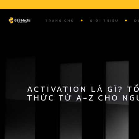
Skip
to
content
TRANG CHỦ
GIỚI THIỆU
D
ACTIVATION LÀ GÌ? T
THỨC TỪ A-Z CHO NG