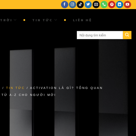
 TRỜI
TIN TỨC
LIÊN HỆ
Ủ
/
TIN TỨC
/
ACTIVATION LÀ GÌ? TỔNG QUAN
 TỪ A-Z CHO NGƯỜI MỚI