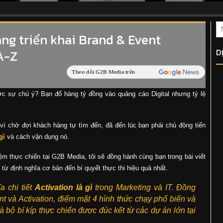
ang triển khai Brand & Event
D
A-Z
 sự chú ý? Bạn đổ hàng tỷ đồng vào quảng cáo Digital nhưng tỷ lệ
 vì chờ đợi khách hàng tự tìm đến, đã đến lúc bạn phải chủ động tiến
gì
và cách vận dụng nó.
m thực chiến tại G2B Media, tôi sẽ đồng hành cùng bạn trong bài viết
 từ định nghĩa cơ bản đến bí quyết thực thi hiệu quả nhất.
a chi tiết
Activation là gì
trong Marketing và IT. Đồng
ent và Activation, điểm mặt 4 hình thức chạy phổ biến và
bộ bí kíp thực chiến được đúc kết từ các dự án lớn tại