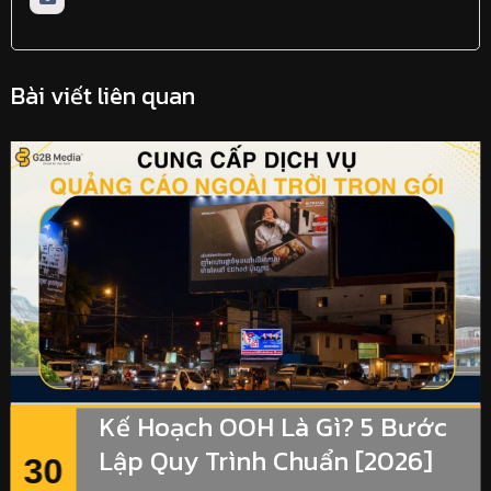
Bài viết liên quan
Kế Hoạch OOH Là Gì? 5 Bước
Lập Quy Trình Chuẩn [2026]
30