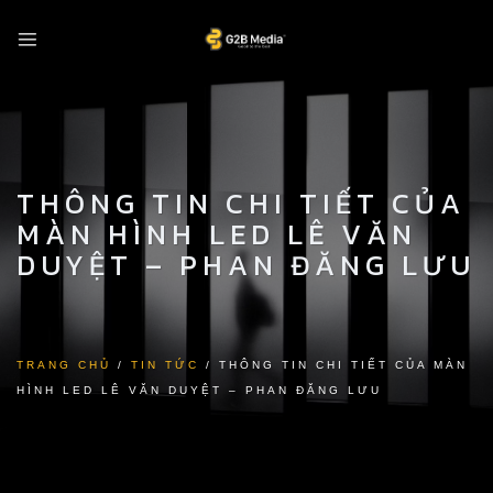
Skip
to
content
THÔNG TIN CHI TIẾT CỦA
MÀN HÌNH LED LÊ VĂN
DUYỆT – PHAN ĐĂNG LƯU
TRANG CHỦ
/
TIN TỨC
/
THÔNG TIN CHI TIẾT CỦA MÀN
HÌNH LED LÊ VĂN DUYỆT – PHAN ĐĂNG LƯU