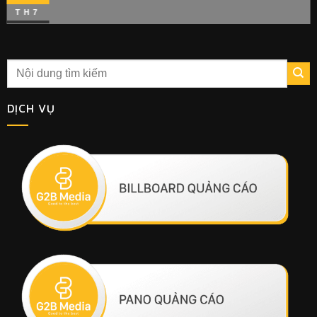
TH7
DỊCH VỤ