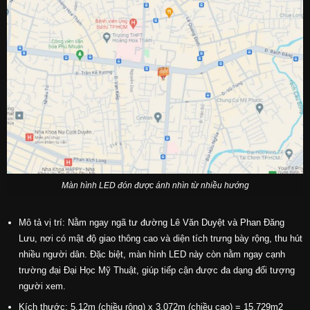
Màn hình LED đón được ánh nhìn từ nhiều hướng
Mô tả vị trí: Nằm ngay ngã tư đường Lê Văn Duyệt và Phan Đăng
Lưu, nơi có mật độ giao thông cao và diện tích trưng bày rộng, thu hút
nhiều người dân. Đặc biệt, màn hình LED này còn nằm ngay cạnh
trường đại Đại Học Mỹ Thuật, giúp tiếp cận được đa dạng đối tượng
người xem.
Kích thước: 5.12m (chiều rộng) x 3.072m (chiều cao) = 15,729m2