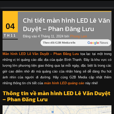
Chi tiết màn hình LED Lê Văn
04
Duyệt – Phan Đăng Lưu
TH11
Đăng vào
4 Tháng 11, 2024
bởi
Phùng Lam
Màn hình LED Lê Văn Duyệt – Phan Đăng Lưu
tọa lạc tại một trong
những vị trí quảng cáo đắc địa của quận Bình Thạnh. Đây là khu vực có
lượng lớn phương tiện giao thông qua lại mỗi ngày, đặc biệt là trong các
giờ cao điểm nhờ đó mà quảng cáo của nhãn hàng sẽ dễ dàng thu hút
ánh nhìn của người đi đường. Hãy cùng G2B Media cập nhật thêm
những thông tin chi tiết của
màn hình LED quảng cáo
này nhé!
Thông tin về màn hình LED Lê Văn Duyệt
– Phan Đăng Lưu