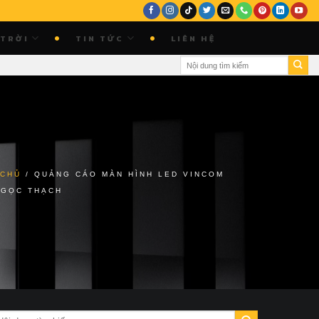
 TRỜI
TIN TỨC
LIÊN HỆ
 CHỦ
/
QUẢNG CÁO MÀN HÌNH LED VINCOM
NGỌC THẠCH