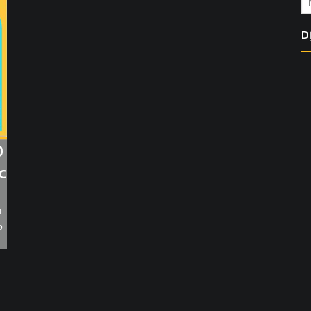
D
D
c
i
o