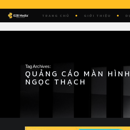
Skip
to
TRANG CHỦ
GIỚI THIỆU
D
content
Tag Archives:
QUẢNG CÁO MÀN HÌNH
NGỌC THẠCH