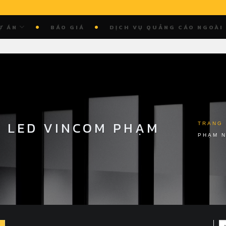
Ự ÁN
BÁO GIÁ
DỊCH VỤ QUẢNG CÁO NGOÀI
 LED VINCOM PHẠM
TRANG
PHẠM 