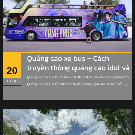
Quảng cáo xe bus – Cách
truyền thông quảng cáo idol và
20
thương hiệu di động
Quảng cáo xe bus là gì? Vì sao lại thu hút fan idol và thương hiệu lớn?
TH6
Quảng cáo xe bus là hình thức truyền thông ngoài trời được thiết [...]