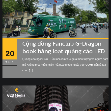
Cộng đồng Fanclub G-Dragon
book hàng loạt quảng cáo LED
20
idol, quảng cáo phương tiện
Quảng cáo ngoài trời – Cầu nối cảm xúc giữa thần tượng và người hâm
TH6
giao thông chào đón idol xuất
mộ Không phải ngẫu nhiên mà quảng cáo ngoài trời (OOH) luôn là lựa
chọn [...]
hiện ngày 21.06.2025