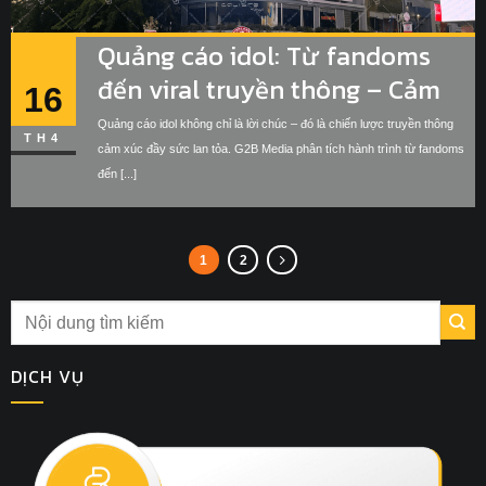
Quảng cáo idol: Từ fandoms
đến viral truyền thông – Cảm
16
xúc, cộng đồng và chiến lược
Quảng cáo idol không chỉ là lời chúc – đó là chiến lược truyền thông
TH4
cảm xúc đầy sức lan tỏa. G2B Media phân tích hành trình từ fandoms
đến [...]
1
2
DỊCH VỤ