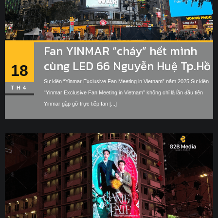
Fan YINMAR “cháy” hết mình
cùng LED 66 Nguyễn Huệ Tp.Hồ
18
Chí Minh – Sự kiện “Yinmar
Sự kiện “Yinmar Exclusive Fan Meeting in Vietnam” năm 2025 Sự kiện
TH4
Exclusive Fan Meeting in
“Yinmar Exclusive Fan Meeting in Vietnam” không chỉ là lần đầu tiên
Yinmar gặp gỡ trực tiếp fan [...]
Vietnam” năm 2025