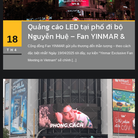
Quảng cáo LED tại phố đi bộ
Nguyễn Huệ – Fan YINMAR &
18
Idol cực “cháy” giữa lòng Sài
Cộng đồng Fan YINMAR gửi yêu thương đến thần tượng – theo cách
TH4
Gòn
đặc biệt nhất! Ngày 19/04/2025 tới đây, sự kiện “Yinmar Exclusive Fan
Meeting in Vietnam” sẽ chính [...]