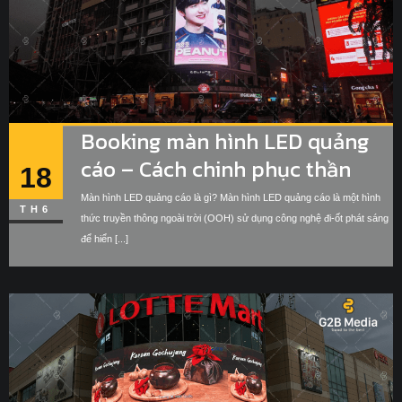
Booking màn hình LED quảng
cáo – Cách chinh phục thần
18
tượng giới trẻ Gen Z
Màn hình LED quảng cáo là gì? Màn hình LED quảng cáo là một hình
TH6
thức truyền thông ngoài trời (OOH) sử dụng công nghệ đi-ốt phát sáng
để hiển [...]