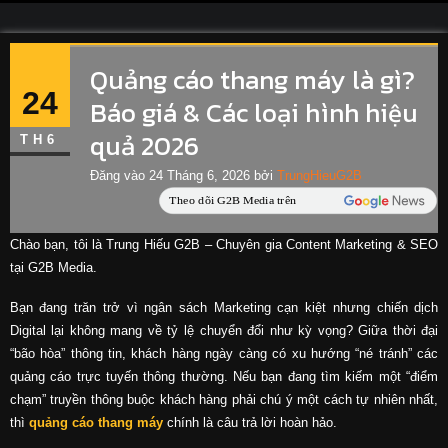
Quảng cáo thang máy là gì?
24
Báo giá & Các loại hình hiệu
quả 2026
TH6
Đăng vào
24 Tháng 6, 2026
bởi
TrungHieuG2B
Chào bạn, tôi là Trung Hiếu G2B – Chuyên gia Content Marketing & SEO
tại G2B Media.
Bạn đang trăn trở vì ngân sách Marketing cạn kiệt nhưng chiến dịch
Digital lại không mang về tỷ lệ chuyển đổi như kỳ vọng? Giữa thời đại
“bão hòa” thông tin, khách hàng ngày càng có xu hướng “né tránh” các
quảng cáo trực tuyến thông thường. Nếu bạn đang tìm kiếm một “điểm
chạm” truyền thông buộc khách hàng phải chú ý một cách tự nhiên nhất,
thì
quảng cáo thang máy
chính là câu trả lời hoàn hảo.