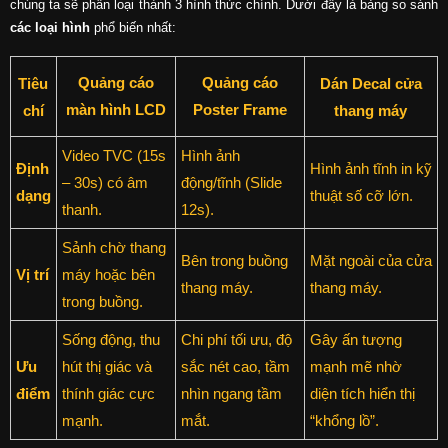
chúng ta sẽ phân loại thành 3 hình thức chính. Dưới đây là bảng so sánh
các loại hình
phổ biến nhất:
Quảng cáo
Quảng cáo
Tiêu
Dán Decal cửa
màn hình LCD
Poster Frame
chí
thang máy
Video TVC (15s
Hình ảnh
Định
Hình ảnh tĩnh in kỹ
– 30s) có âm
động/tĩnh (Slide
dạng
thuật số cỡ lớn.
thanh.
12s).
Sảnh chờ thang
Bên trong buồng
Mặt ngoài của cửa
Vị trí
máy hoặc bên
thang máy.
thang máy.
trong buồng.
Sống động, thu
Chi phí tối ưu, độ
Gây ấn tượng
Ưu
hút thị giác và
sắc nét cao, tầm
mạnh mẽ nhờ
điểm
thính giác cực
nhìn ngang tầm
diện tích hiển thị
mạnh.
mắt.
“khổng lồ”.