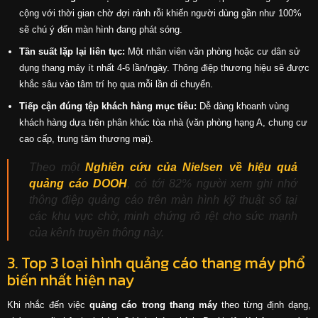
cộng với thời gian chờ đợi rảnh rỗi khiến người dùng gần như 100%
sẽ chú ý đến màn hình đang phát sóng.
Tần suất lặp lại liên tục:
Một nhân viên văn phòng hoặc cư dân sử
dụng thang máy ít nhất 4-6 lần/ngày. Thông điệp thương hiệu sẽ được
khắc sâu vào tâm trí họ qua mỗi lần di chuyển.
Tiếp cận đúng tệp khách hàng mục tiêu:
Dễ dàng khoanh vùng
khách hàng dựa trên phân khúc tòa nhà (văn phòng hạng A, chung cư
cao cấp, trung tâm thương mại).
Theo một
Nghiên cứu của Nielsen về hiệu quả
quảng cáo DOOH
, có tới 82% người xem ghi nhớ
thông điệp quảng cáo trên màn hình kỹ thuật số tại
các khu vực chờ, minh chứng rõ rệt cho sức mạnh
của kênh truyền thông này.
3. Top 3 loại hình quảng cáo thang máy phổ
biến nhất hiện nay
Khi nhắc đến việc
quảng cáo trong thang máy
theo từng định dạng,