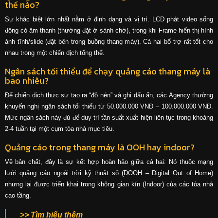
thế nào?
Sự khác biệt lớn nhất nằm ở định dạng và vị trí. LCD phát video sống
động có âm thanh (thường đặt ở sảnh chờ), trong khi Frame hiển thị hình
ảnh tĩnh/slide (đặt bên trong buồng thang máy). Cả hai bổ trợ rất tốt cho
nhau trong một chiến dịch tổng thể.
Ngân sách tối thiểu để chạy quảng cáo thang máy là
bao nhiêu?
Để chiến dịch thực sự tạo ra “độ nén” và ghi dấu ấn, các Agency thường
khuyến nghị ngân sách tối thiểu từ 50.000.000 VNĐ – 100.000.000 VNĐ.
Mức ngân sách này đủ để duy trì tần suất xuất hiện liên tục trong khoảng
2-4 tuần tại một cụm tòa nhà mục tiêu.
Quảng cáo trong thang máy là OOH hay indoor
?
Về bản chất, đây là sự kết hợp hoàn hảo giữa cả hai: Nó thuộc mạng
lưới quảng cáo ngoài trời kỹ thuật số (DOOH – Digital Out of Home)
nhưng lại được triển khai trong không gian kín (Indoor) của các tòa nhà
cao tầng.
>> Tìm hiểu thêm