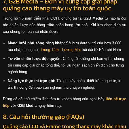
7. G2B Media – Đơn vị cung cấp giải pháp
quảng cáo thang máy uy tín toàn quốc
Trong hơn 6 năm triển khai OOH, chúng tôi tại
G2B Media
tự hào là đối
tác chiến lược của hàng trăm nhãn hàng lớn nhỏ. Khi lựa chọn dịch vụ
của chúng tôi, bạn sẽ nhận được:
Mạng lưới phủ sóng rộng khắp:
Sở hữu data vị trí của hơn 3.000
tòa nhà, chung cư,
Trung Tâm Thương Mại
trải dài từ Bắc chí Nam.
Tư vấn chiến lược độc quyền:
Chúng tôi không chỉ bán vị trí, chúng
tôi cung cấp giải pháp tổng thể, tối ưu ngân sách chiến dịch cho từng
ngành hàng.
Năng lực thực thi trọn gói:
Từ xin giấy phép, thiết kế maquette, in
ấn, thi công đến báo cáo nghiệm thu chuyên nghiệp.
Đừng để đối thủ chiếm lĩnh tâm trí khách hàng của bạn! Hãy
liên hệ trực
tiếp
với
G2B Media
ngay hôm nay.
8. Câu hỏi thường gặp (FAQs)
Quảng cáo LCD và Frame trong thang máy khác nhau