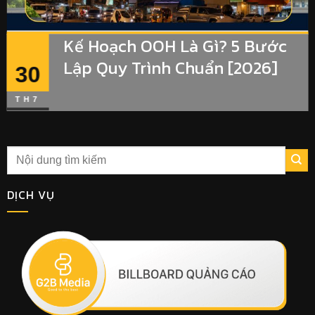
Kế Hoạch OOH Là Gì? 5 Bước
Lập Quy Trình Chuẩn [2026]
30
TH7
DỊCH VỤ