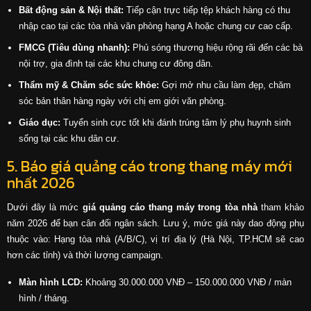
Bất động sản & Nội thất:
Tiếp cận trực tiếp tệp khách hàng có thu
nhập cao tại các tòa nhà văn phòng hạng A hoặc chung cư cao cấp.
FMCG (Tiêu dùng nhanh):
Phủ sóng thương hiệu rộng rãi đến các bà
nội trợ, gia đình tại các khu chung cư đông dân.
Thẩm mỹ & Chăm sóc sức khỏe:
Gợi mở nhu cầu làm đẹp, chăm
sóc bản thân hàng ngày với chị em giới văn phòng.
Giáo dục:
Tuyển sinh cực tốt khi đánh trúng tâm lý phụ huynh sinh
sống tại các khu dân cư.
5. Báo giá quảng cáo trong thang máy mới
nhất 2026
Dưới đây là mức
giá quảng cáo thang máy trong tòa nhà
tham khảo
năm 2026 để bạn cân đối ngân sách. Lưu ý, mức giá này dao động phụ
thuộc vào: Hạng tòa nhà (A/B/C), vị trí địa lý (Hà Nội, TP.HCM sẽ cao
hơn các tỉnh) và thời lượng campaign.
Màn hình LCD:
Khoảng 30.000.000 VNĐ – 150.000.000 VNĐ / màn
hình / tháng.