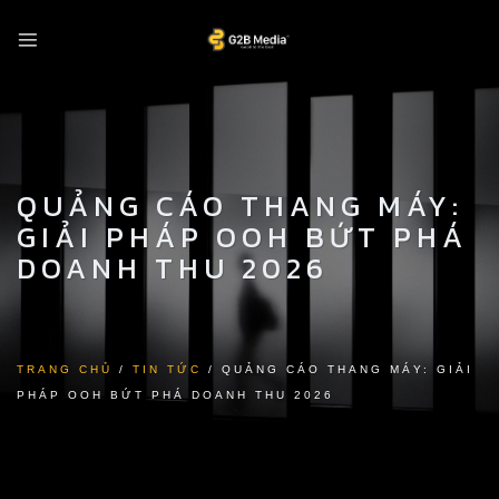
Skip
to
content
QUẢNG CÁO THANG MÁY:
GIẢI PHÁP OOH BỨT PHÁ
DOANH THU 2026
TRANG CHỦ
/
TIN TỨC
/
QUẢNG CÁO THANG MÁY: GIẢI
PHÁP OOH BỨT PHÁ DOANH THU 2026