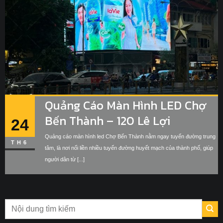
Quảng Cáo Màn Hình LED Chợ
Bến Thành – 120 Lê Lợi
24
Quảng cáo màn hình led Chợ Bến Thành nằm ngay tuyến đường trung
TH6
tâm, là nơi nối liền nhiều tuyến đường huyết mạch của thành phố, giúp
người dân từ [...]