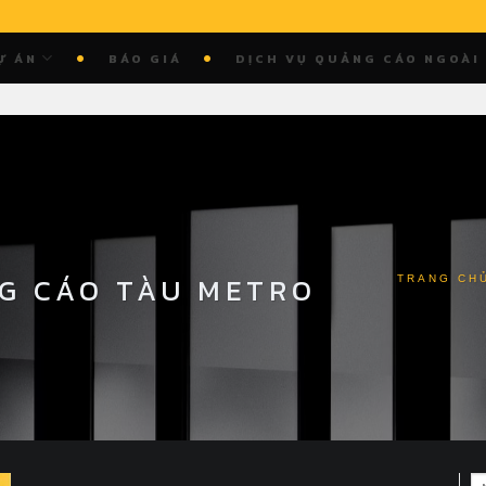
Ự ÁN
BÁO GIÁ
DỊCH VỤ QUẢNG CÁO NGOÀI
G CÁO TÀU METRO
TRANG CH