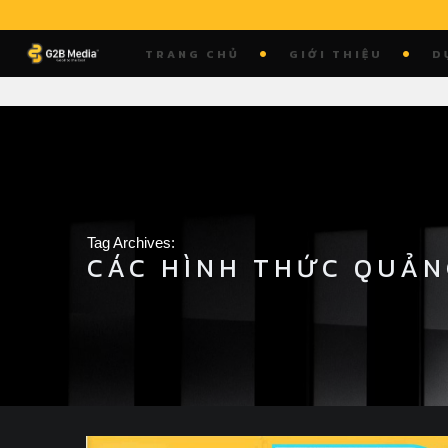
Skip
to
TRANG CHỦ
GIỚI THIỆU
D
content
Tag Archives:
CÁC HÌNH THỨC QUẢN