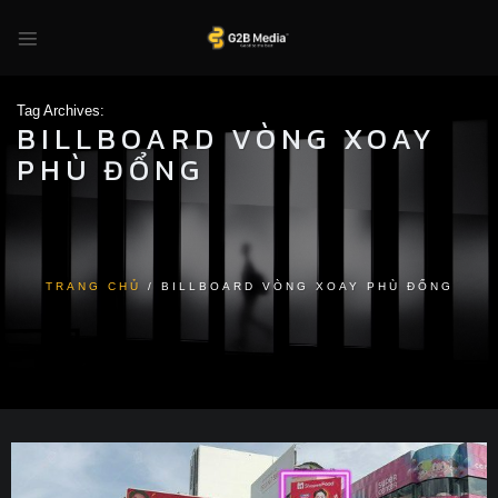
Skip
to
content
Tag Archives:
BILLBOARD VÒNG XOAY
PHÙ ĐỔNG
TRANG CHỦ
/
BILLBOARD VÒNG XOAY PHÙ ĐỔNG