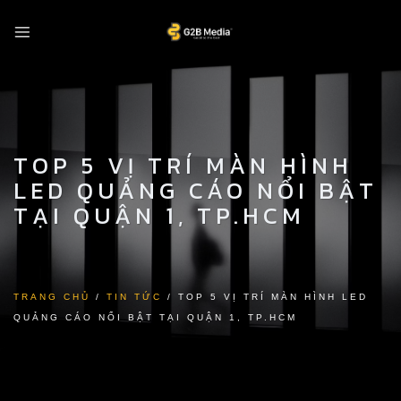
Skip
to
content
TOP 5 VỊ TRÍ MÀN HÌNH
LED QUẢNG CÁO NỔI BẬT
TẠI QUẬN 1, TP.HCM
TRANG CHỦ
/
TIN TỨC
/
TOP 5 VỊ TRÍ MÀN HÌNH LED
QUẢNG CÁO NỔI BẬT TẠI QUẬN 1, TP.HCM