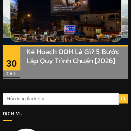
Kế Hoạch OOH Là Gì? 5 Bước
Lập Quy Trình Chuẩn [2026]
30
TH7
DỊCH VỤ