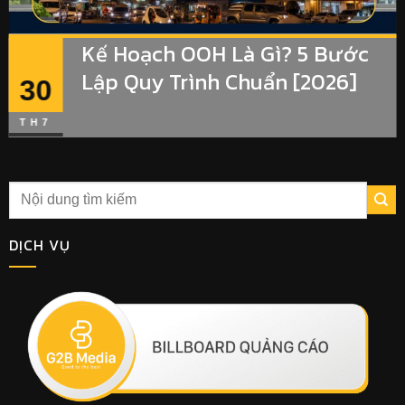
Kế Hoạch OOH Là Gì? 5 Bước
Lập Quy Trình Chuẩn [2026]
30
TH7
DỊCH VỤ