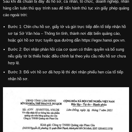
Sau khi đã chuẩn bị đầy đủ hồ sơ, cá nhân, tổ chức, doanh nghiệp, nhãn
hàng cần tuân thủ quy trình sau để tiến hành thủ tục xin giấy phép quảng
cáo ngoài trời:
Bước 1: Chỉn chu hồ sơ, giấy tờ và gửi trực tiếp đến tổ tiếp nhận hồ
sơ tại Sở Văn hóa – Thông tin tỉnh, thành nơi đặt biển quảng cáo,
hoặc gửi hồ sơ trực tuyến qua đường dẫn https://egov.hanoi.gov.vn.
Bước 2: Đợi nhận phản hồi của cơ quan có thẩm quyền và bổ sung
nếu giấy tờ bị thiếu hoặc điều chỉnh lại theo yêu cầu nếu hồ sơ chưa
hợp lệ.
Bước 3: Đối với hồ sơ đã hợp lệ thì đợi nhận phiếu hẹn của tổ tiếp
nhận hồ sơ.