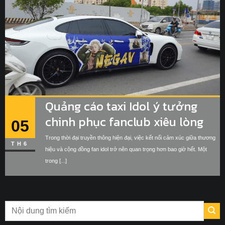
Quảng cáo taxi Idol ý tưởng
chinh phục fanclub xiêu lòng
05
Trong thời đại truyền thông hiện đại, việc kết nối cảm xúc giữa thương
TH6
hiệu và cộng đồng fan idol trở nên quan trọng hơn bao giờ hết. Một
trong [...]