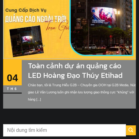
Toàn cảnh dự án quảng cáo
LED Hoàng Đạo Thúy Etihad
04
Airways của G2B Media thực
Chào bạn, tôi là Trung Hiếu G2B – Chuyên gia OOH tại G2B Media. Nút
TH6
hiện
giao Lê Văn Lương luôn ghi nhận lưu lượng giao thông cực “khủng” với
hàng [...]