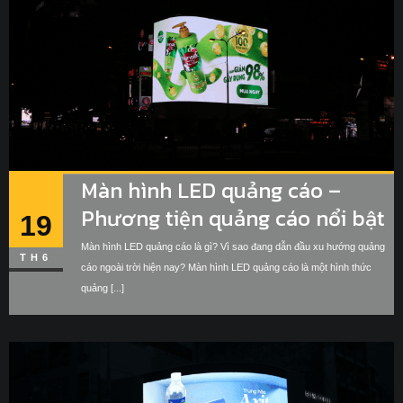
Màn hình LED quảng cáo –
Phương tiện quảng cáo nổi bật
19
trong mọi thời đại
Màn hình LED quảng cáo là gì? Vì sao đang dẫn đầu xu hướng quảng
TH6
cáo ngoài trời hiện nay? Màn hình LED quảng cáo là một hình thức
quảng [...]