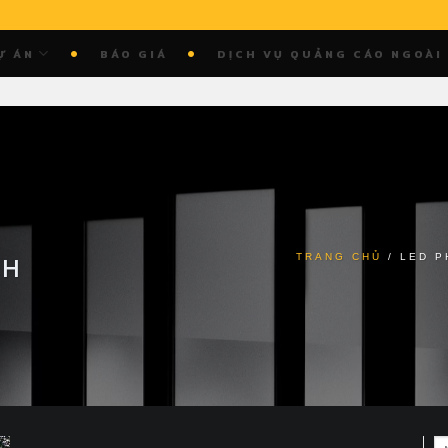
Ự ÁN
BÁO GIÁ
DỊCH VỤ QUẢNG CÁO NGOÀI
CH
TRANG CHỦ
/
LED P