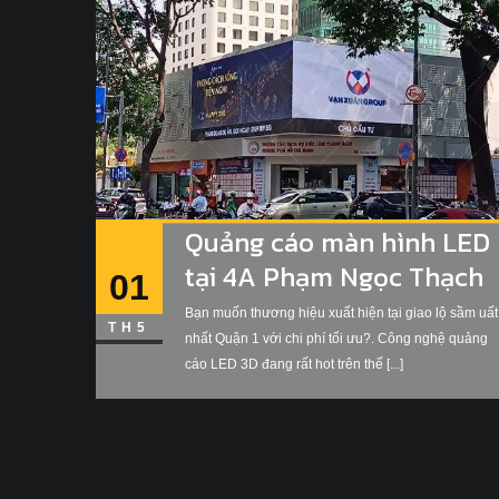
Quảng cáo màn hình LED
tại 4A Phạm Ngọc Thạch
01
Bạn muốn thương hiệu xuất hiện tại giao lộ sầm uất
TH5
nhất Quận 1 với chi phí tối ưu?. Công nghệ quảng
cáo LED 3D đang rất hot trên thế [...]