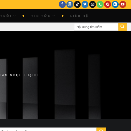
 TRỜI
TIN TỨC
LIÊN HỆ
HẠM NGỌC THẠCH