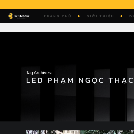
Skip
to
TRANG CHỦ
GIỚI THIỆU
D
content
Tag Archives:
LED PHẠM NGỌC THẠ