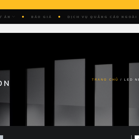
Ự ÁN
BÁO GIÁ
DỊCH VỤ QUẢNG CÁO NGOÀI
ON
TRANG CHỦ
/
LED N