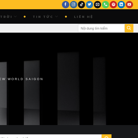
 TRỜI
TIN TỨC
LIÊN HỆ
EW WORLD SAIGON