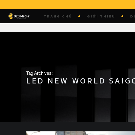
Skip
to
TRANG CHỦ
GIỚI THIỆU
D
content
Tag Archives:
LED NEW WORLD SAIG