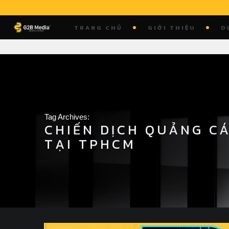
Skip
to
TRANG CHỦ
GIỚI THIỆU
D
content
Tag Archives:
CHIẾN DỊCH QUẢNG C
TẠI TPHCM