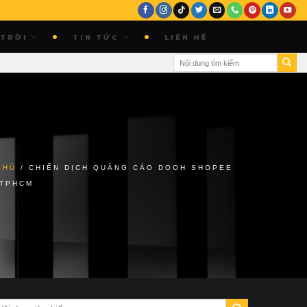
 TRỜI
TIN TỨC
LIÊN HỆ
CHỦ
/
CHIẾN DỊCH QUẢNG CÁO DOOH SHOPEE
 TPHCM