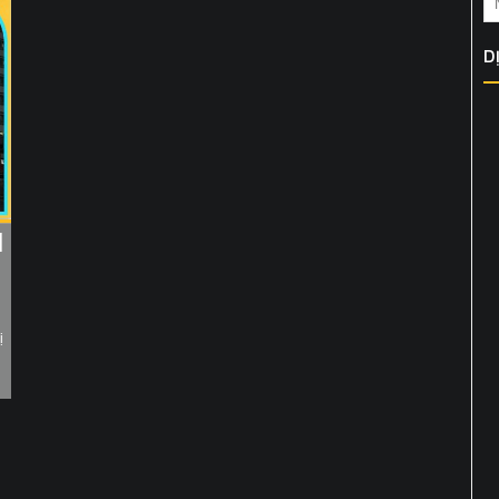
D
d
ị