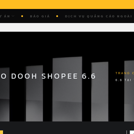
Ự ÁN
BÁO GIÁ
DỊCH VỤ QUẢNG CÁO NGOÀI
ÁO DOOH SHOPEE 6.6
TRANG 
6.6 TẠI