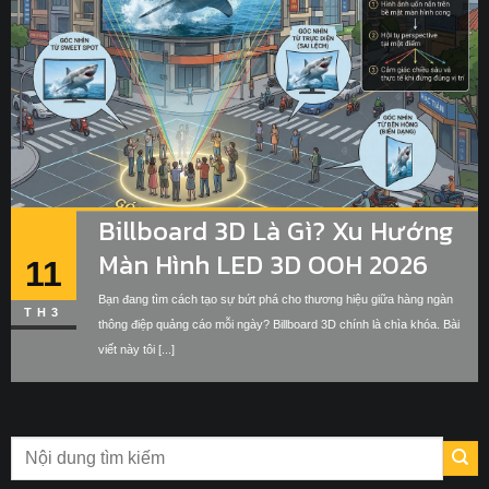
Billboard 3D Là Gì? Xu Hướng
Màn Hình LED 3D OOH 2026
11
Bạn đang tìm cách tạo sự bứt phá cho thương hiệu giữa hàng ngàn
TH3
thông điệp quảng cáo mỗi ngày? Billboard 3D chính là chìa khóa. Bài
viết này tôi [...]