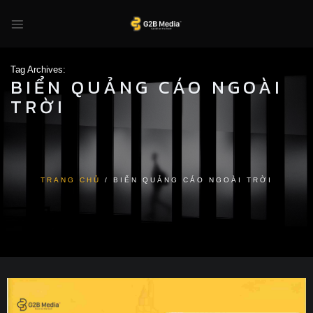
Skip
to
content
Tag Archives:
BIỂN QUẢNG CÁO NGOÀI
TRỜI
TRANG CHỦ
/
BIỂN QUẢNG CÁO NGOÀI TRỜI