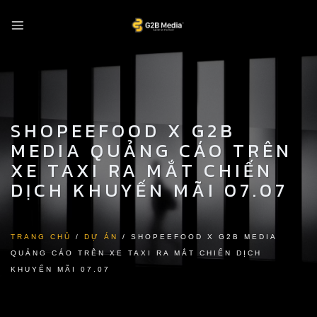
Skip
to
content
SHOPEEFOOD X G2B
MEDIA QUẢNG CÁO TRÊN
XE TAXI RA MẮT CHIẾN
DỊCH KHUYẾN MÃI 07.07
TRANG CHỦ
/
DỰ ÁN
/
SHOPEEFOOD X G2B MEDIA
QUẢNG CÁO TRÊN XE TAXI RA MẮT CHIẾN DỊCH
KHUYẾN MÃI 07.07