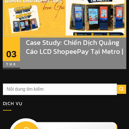
Case Study: Chiến Dịch Quảng
Cáo LCD ShopeePay Tại Metro |
03
G2B Media
TH8
DỊCH VỤ