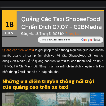
Quảng Cáo Taxi ShopeeFood
18
Chiến Dịch 07.07 - G2BMedia
TH5
Đăng vào
18 Tháng 5, 2026
bởi
Phùng Lam
Quảng cáo trên xe taxi
là giải pháp truyền thông hiệu quả giúp các doanh
nghiệp quảng bá sản phẩm, dịch vụ. Vì vậy, ShopeeFood đã hợp tác
cùng G2B Media để để quảng cáo trên xe taxi tại các thành phố lớn như:
Hà Nội, Hồ Chí Minh, Đà Nẵng, nhằm ra mắt chiến dịch khuyến mãi lớn
nhất tháng 7 với loạt bộ sưu tập hấp dẫn.
Những ưu điểm truyền thông nổi trội
của quảng cáo trên xe taxi