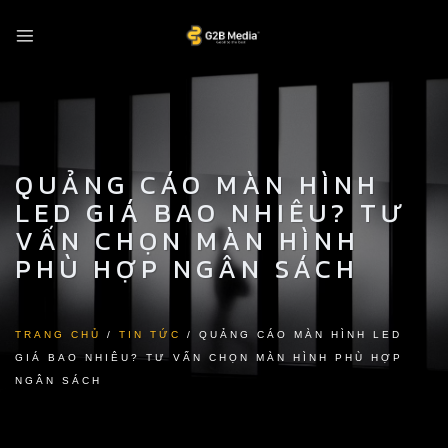
Skip
to
content
QUẢNG CÁO MÀN HÌNH
LED GIÁ BAO NHIÊU? TƯ
VẤN CHỌN MÀN HÌNH
PHÙ HỢP NGÂN SÁCH
TRANG CHỦ
/
TIN TỨC
/
QUẢNG CÁO MÀN HÌNH LED
GIÁ BAO NHIÊU? TƯ VẤN CHỌN MÀN HÌNH PHÙ HỢP
NGÂN SÁCH