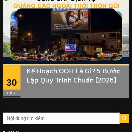
Kế Hoạch OOH Là Gì? 5 Bước
Lập Quy Trình Chuẩn [2026]
30
TH7