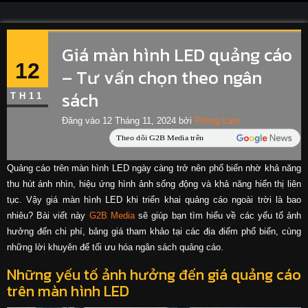
Giá màn hình LED quảng cáo
12
– Tư vấn chọn theo ngân
sách
TH11
Đăng vào
12 Tháng 11, 2024
bởi
Phùng Lam
Quảng cáo trên màn hình LED ngày càng trở nên phổ biến nhờ khả năng
thu hút ánh nhìn, hiệu ứng hình ảnh sống động và khả năng hiển thị liên
tục. Vậy giá màn hình LED khi triển khai quảng cáo ngoài trời là bao
nhiêu? Bài viết này
G2B Media
sẽ giúp bạn tìm hiểu về các yếu tố ảnh
hưởng đến chi phí, bảng giá tham khảo tại các địa điểm phổ biến, cùng
những lời khuyên để tối ưu hóa ngân sách quảng cáo.
Những yếu tố ảnh hưởng đến giá quảng cáo
trên màn hình LED