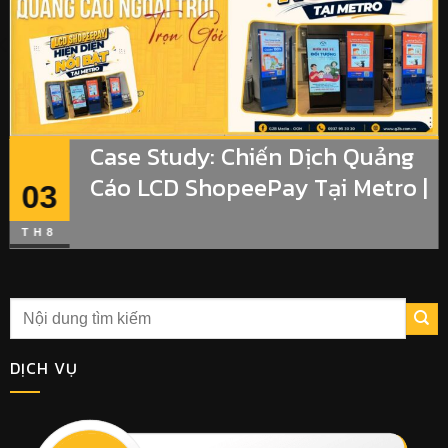
Case Study: Chiến Dịch Quảng
Cáo LCD ShopeePay Tại Metro |
03
G2B Media
TH8
DỊCH VỤ