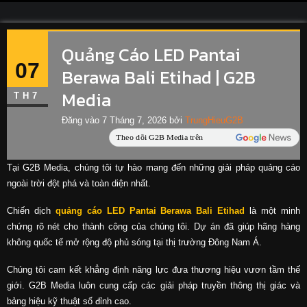
Quảng Cáo LED Pantai
07
Berawa Bali Etihad | G2B
Media
TH7
Đăng vào
7 Tháng 7, 2026
bởi
TrungHieuG2B
Tại G2B Media, chúng tôi tự hào mang đến những giải pháp quảng cáo
ngoài trời đột phá và toàn diện nhất.
Chiến dịch
quảng cáo LED Pantai Berawa Bali Etihad
là một minh
chứng rõ nét cho thành công của chúng tôi. Dự án đã giúp hãng hàng
không quốc tế mở rộng độ phủ sóng tại thị trường Đông Nam Á.
Chúng tôi cam kết khẳng định năng lực đưa thương hiệu vươn tầm thế
giới. G2B Media luôn cung cấp các giải pháp truyền thông thị giác và
bảng hiệu kỹ thuật số đỉnh cao.