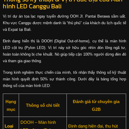
hình LED Canggu Bali
Vị trí dự án tọa lạc ngay tuyến đường OOH Jl. Pantai Berawa sầm uất.
Khu vực Canggu được mệnh danh là “thủ phủ” của khách du lịch quốc tế
và Expat tại Bali.
Định dạng hiển thị là DOOH (Digital Out-of-home), cụ thể là màn hình
LED cột trụ (Pylon LED). Vị trí này sở hữu góc nhìn đón lõng ngã tư,
hoàn toàn không bị che khuất. Nó giúp tiếp cận 100% người dừng đèn đỏ
và tham gia giao thông.
Trong kinh nghiệm thực chiến của mình, tôi nhận thấy thông số kỹ thuật
màn hình quyết định 50% sự thành công. Dưới đây là bảng tổng hợp
thông số của màn hình LED:
Hạng
Đánh giá từ chuyên gia
Thông số chi tiết
mục
G2B
DOOH – Màn hình
Loại
Định dạng hiện đại, thu hút