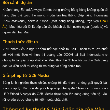
Bối cảnh dự án
Khách hàng Etihad Airways là một trong những hãng hàng không quốc tế
hàng đầu thế giới. Họ mong muốn lan tỏa thông điệp tiếng Indonesia
“Satu maskapai, seluruh Eropa”
(Một hãng hàng không, trọn vẹn
Châu
Âu
). Mục tiêu cốt lõi là tiếp cận tệp khách du lịch nước ngoài (tourists) và
người dân bản địa.
Thách thức đặt ra
Vị trí nhắm đến là ngã tư sầm uất bậc nhất tại Bali. Thách thức lớn nhất
đối với một Đơn vị thực thi quảng cáo DOOH tại Bali Indonesia như
chúng tôi là giấy phép khắt khe. Việc thiết kế đồ họa tối ưu cho định dạng
dọc và điều phối thi công từ xa cũng vô cùng phức tạp.
Giải pháp từ G2B Media
Bằng kinh nghiệm thực chiến, chúng tôi đã nhanh chóng giải quyết bài
toán pháp lý. Đội ngũ đã phối hợp nhịp nhàng để Chiến dịch quảng cáo
LED Etihad Airways do G2B Media thực hiện lên sóng đúng tiến độ. Mọi
rủi ro đều được chúng tôi kiểm soát chặt chẽ.
Thông số kỹ thuật & Vị trí đắc địa của Màn