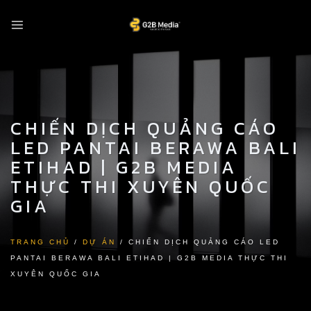
Skip
to
content
CHIẾN DỊCH QUẢNG CÁO
LED PANTAI BERAWA BALI
ETIHAD | G2B MEDIA
THỰC THI XUYÊN QUỐC
GIA
TRANG CHỦ
/
DỰ ÁN
/
CHIẾN DỊCH QUẢNG CÁO LED
PANTAI BERAWA BALI ETIHAD | G2B MEDIA THỰC THI
XUYÊN QUỐC GIA