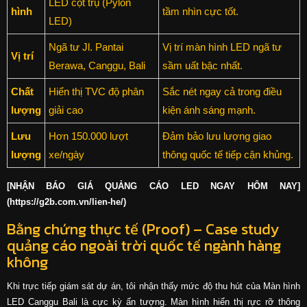
LED cột trụ (Pylon
hình
tầm nhìn cực tốt.
LED)
Ngã tư Jl. Pantai
Vị trí màn hình LED ngã tư
Vị trí
Berawa, Canggu, Bali
sầm uất bậc nhất.
Chất
Hiển thị TVC độ phân
Sắc nét ngay cả trong điều
lượng
giải cao
kiện ánh sáng mạnh.
Lưu
Hơn 150.000 lượt
Đảm bảo lưu lượng giao
lượng
xe/ngày
thông quốc tế tiếp cận khủng.
[NHẬN BÁO GIÁ QUẢNG CÁO LED NGAY HÔM NAY]
(
https://g2b.com.vn/lien-he/
)
Bằng chứng thực tế (Proof) – Case study
quảng cáo ngoài trời quốc tế ngành hàng
không
Khi trực tiếp giám sát dự án, tôi nhận thấy mức độ thu hút của Màn hình
LED Canggu Bali là cực kỳ ấn tượng. Màn hình hiển thị rực rỡ thông