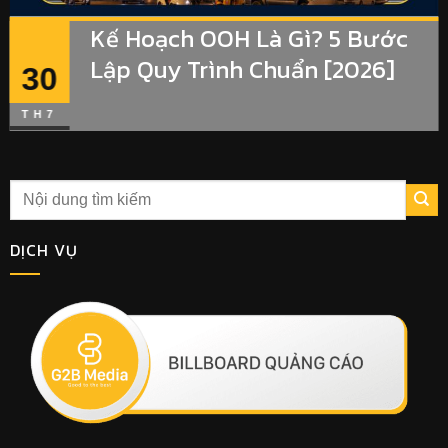
Kế Hoạch OOH Là Gì? 5 Bước
Lập Quy Trình Chuẩn [2026]
30
TH7
DỊCH VỤ