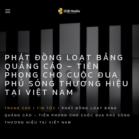
Skip
to
content
PHÁT ĐỒNG LOẠT BẢNG
QUẢNG CÁO – TIÊN
PHONG CHO CUỘC ĐUA
PHỦ SÓNG THƯƠNG HIỆU
TẠI VIỆT NAM
TRANG CHỦ
/
TIN TỨC
/
PHÁT ĐỒNG LOẠT BẢNG
QUẢNG CÁO – TIÊN PHONG CHO CUỘC ĐUA PHỦ SÓNG
THƯƠNG HIỆU TẠI VIỆT NAM