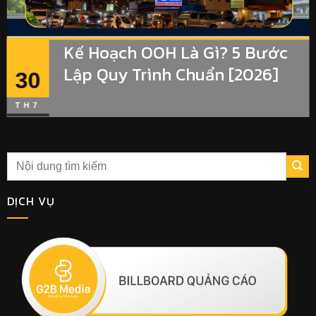
Kế Hoạch OOH Là Gì? 5 Bước
Lập Quy Trình Chuẩn [2026]
30
TH7
DỊCH VỤ