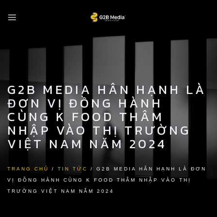
Skip
to
content
G2B MEDIA HÂN HẠNH LÀ
ĐƠN VỊ ĐỒNG HÀNH
CÙNG K FOOD THÂM
NHẬP VÀO THỊ TRƯỜNG
VIỆT NAM NĂM 2024
TRANG CHỦ
/
TIN TỨC
/
G2B MEDIA HÂN HẠNH LÀ ĐƠN
VỊ ĐỒNG HÀNH CÙNG K FOOD THÂM NHẬP VÀO THỊ
TRƯỜNG VIỆT NAM NĂM 2024