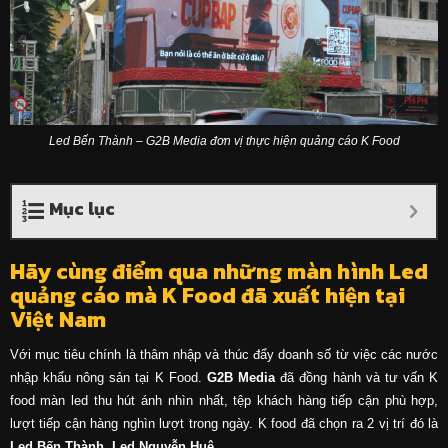
Led Bến Thành – G2B Media đơn vị thực hiện quảng cáo K Food
Mục lục
Hãy cùng điểm qua những màn hình Led
quảng cáo mà K Food đã xuất hiện tại
Việt Nam
Với mục tiêu chính là thâm nhập và thúc đẩy doanh số từ việc các nước
nhập khẩu nông sản tại K Food.
G2B Media
đã đồng hành và tư vấn K
food màn led thu hút ánh nhìn nhất, tệp khách hàng tiếp cận phù hợp,
lượt tiếp cận hàng nghìn lượt trong ngày. K food đã chọn ra 2 vị trí đó là
Led Bến Thành, Led Nguyễn Huệ.