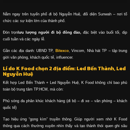
Nằm ngay trên tuyến phố đi bộ Nguyễn Huệ, đối diện Sunwah – nơi tổ
chức các sự kiện lớn của thành phố.
Đón trọn
lưu lượng người đi bộ đông đảo,
đặc biệt vào buổi tối, dịp
cuối tuần và các ngày lễ.
Gần các địa danh: UBND TP,
Bitexco
, Vincom, Nhà hát TP – tập trung
giới văn phòng, khách quốc tế, influencer.
Lí do K Food chọn 2 địa điểm: Led Bến Thành, Led
Nguyễn Huệ
Kết hợp Led Bến Thành + Led Nguyễn Huệ, K Food không chỉ bao phủ
toàn bộ trung tâm TP.HCM, mà còn:
Phủ sóng đa phân khúc khách hàng (đi bộ – đi xe – văn phòng – khách
quốc tế)
Tạo hiệu ứng “gọng kìm” truyền thông. Giúp người xem nhớ K Food
thông qua cách thường xuyên nhìn thấy và tạo thành thói quen ghi sâu